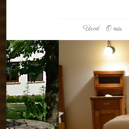
Úvod
O nás