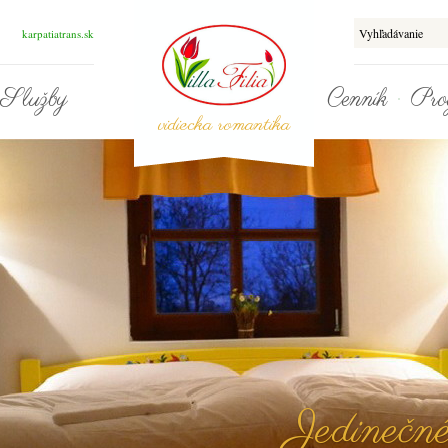
karpatiatrans.sk
Služby
Cenník
Pro
vidiecka romantika
Jedinečné izby