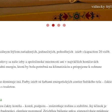
vidiecky štýl
duálnym štýlom zariadených, jedinečných, pohodlných izieb s kapacitou 20 osôb.
udovy sa naše izby a spoločenské miestnosti ani v najväčších horúčavách
ahú energiu, ktorá by bola potrebná na klimatizáciu a prispejeme k ochrane
be dominuje iná. Farby izieb sú farbami energetických centier ľudského tela – čakier
 s toaletou.
ba
ou čakry koreňa – koreň, podpora – znázorňuje rodinu a stabilitu. Jej účinok je
vbudzujúci, zlepšuje pozornosť. Zrýchľuje búšenie srdca, zintenzívňuje prúdenie