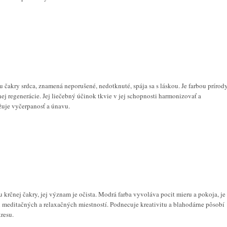
u čakry srdca, znamená neporušené, nedotknuté, spája sa s láskou. Je farbou prírody
nej regenerácie. Jej liečebný účinok tkvie v jej schopnosti harmonizovať a
žuje vyčerpanosť a únavu.
 krčnej čakry, jej význam je očista. Modrá farba vyvoláva pocit mieru a pokoja, je
meditačných a relaxačných miestností. Podnecuje kreativitu a blahodárne pôsobí
tresu.