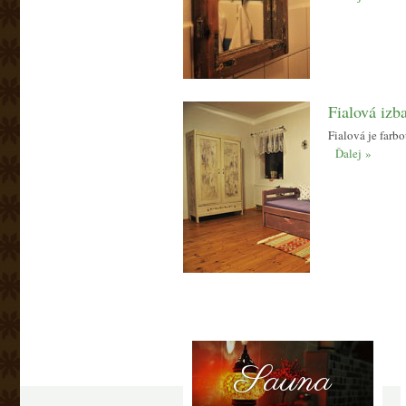
Fialová izb
Fialová je farb
Ďalej »
Sauna