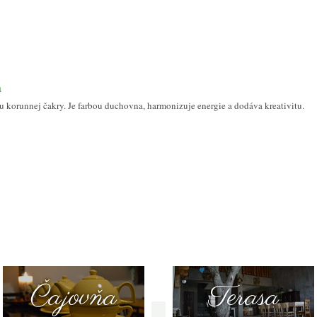
a
ou korunnej čakry. Je farbou duchovna, harmonizuje energie a dodáva kreativitu.
Čajovňa
Terasa