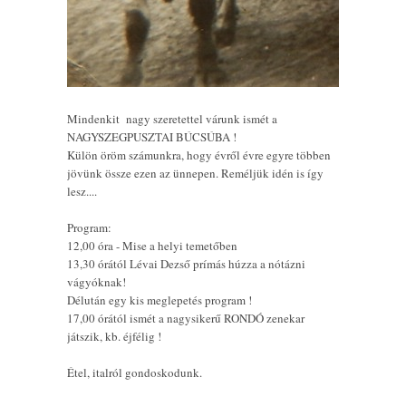
Mindenkit nagy szeretettel várunk ismét a
NAGYSZEGPUSZTAI BÚCSÚBA !
Külön öröm számunkra, hogy évről évre egyre többen
jövünk össze ezen az ünnepen. Reméljük idén is így
lesz....
Program:
12,00 óra - Mise a helyi temetőben
13,30 órától Lévai Dezső prímás húzza a nótázni
vágyóknak!
Délután egy kis meglepetés program !
17,00 órától ismét a nagysikerű RONDÓ zenekar
játszik, kb. éjfélig !
Étel, italról gondoskodunk.