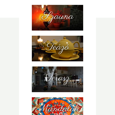
Szauna
Teázó
Terasz
Mandalák