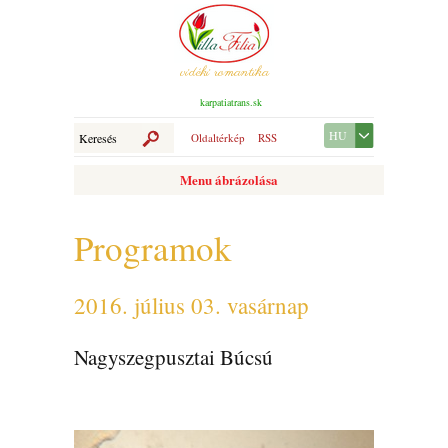
vidéki romantika
karpatiatrans.sk
HU
Oldaltérkép
RSS
Menu ábrázolása
Programok
2016. július 03. vasárnap
Nagyszegpusztai Búcsú