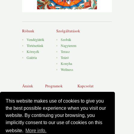
Rólunk
Szolgáltatások
Vendéglátók
Szobák
Történetünk
Nagyterem
Környék
Terasz
Galéria
Teázó
Konyha
Wellness
Áraink
Programok
Kapcsolat
Programok
This website makes use of cookies to give you
the best possible experience when you visit our
website. By continuing your browsing, you
Copyright © 2013-2026
Villa Filia
.
implicitly consent to our use of cookies on this
All rights reserved.
website.
More info.
WEB Design & development:
GLS WEB Design