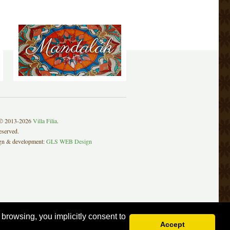
Mandalák
 © 2013-2026
Villa Filia
.
reserved.
n & development:
GLS WEB Design
browsing, you implicitly consent to
Accept