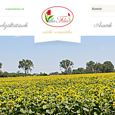
karpatiatrans.sk
olgáltatások
Áraink
vidéki romantika