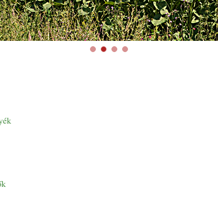
yék
ők