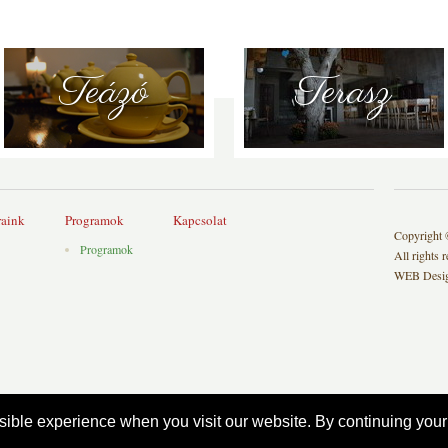
Teázó
Terasz
raink
Programok
Kapcsolat
Copyright
Programok
All rights 
WEB Desig
ible experience when you visit our website. By continuing your 