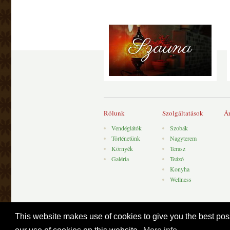
Szauna
Rólunk
Szolgáltatások
Á
Vendéglátók
Szobák
Történetünk
Nagyterem
Környék
Terasz
Galéria
Teázó
Konyha
Wellness
This website makes use of cookies to give you the best poss