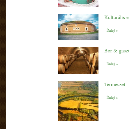
Kulturális 
Ďalej »
Bor & gasz
Ďalej »
Természet
Ďalej »