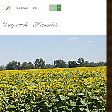
HU
Oldaltérkép
RSS
Programok
Kapcsolat