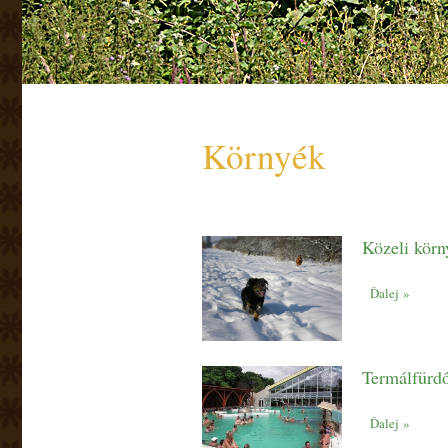
Környék
Közeli körn
Ďalej »
Termálfürd
Ďalej »